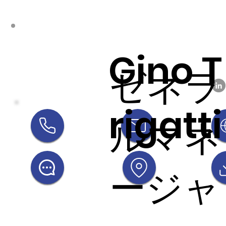
Gino T
ゼネラ
rigatti
ルマネ
ージャ